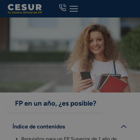
Skip
to
content
FP en un año, ¿es posible?
Índice de contenidos
Requisitos para un FP Superior de 1 año de