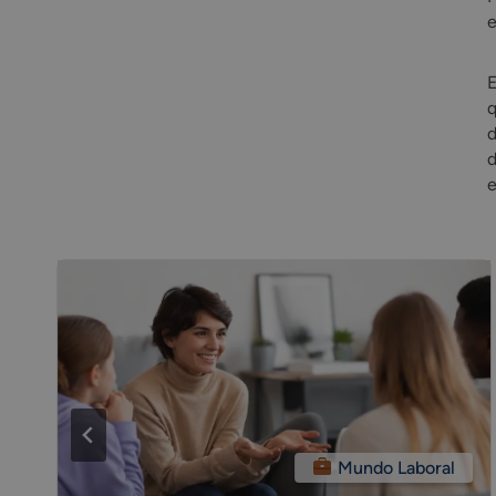
e
E
q
d
d
Mundo Laboral