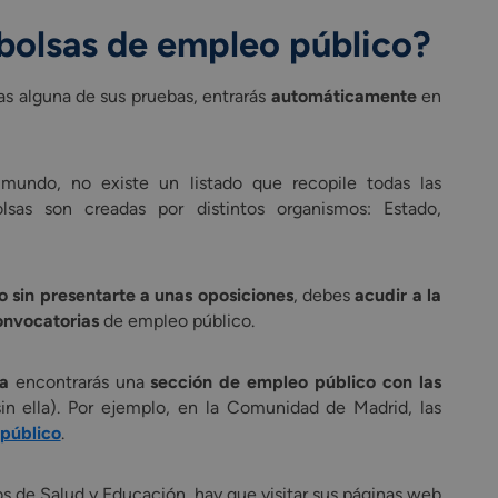
 bolsas de empleo público?
as alguna de sus pruebas, entrarás
automáticamente
en
 mundo, no existe un listado que recopile todas las
as son creadas por distintos organismos: Estado,
co sin presentarte a unas oposiciones
, debes
acudir a la
convocatorias
de empleo público.
a
encontrarás una
sección de empleo público con las
n ella). Por ejemplo, en la Comunidad de Madrid, las
público
.
os de Salud y Educación, hay que visitar sus páginas web