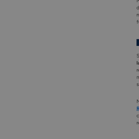
M
d
n
f
S
l
r
m
s
N
c
r