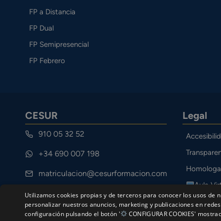
FP a Distancia
FP Dual
FP Semipresencial
FP Febrero
CESUR
Legal
910 05 32 52
Accesibili
Transparen
+34 690 007 198
Homologa
matriculacion@cesurformacion.com
Aula Vir
Calle Cuarteles 11, 29002 Málaga
Utilizamos cookies propias y de terceros para conocer los usos de n
Canal Étic
personalizar nuestros anuncios, marketing y publicaciones en redes 
configuración pulsando el botón '
CONFIGURAR COOKIES' mostrado a