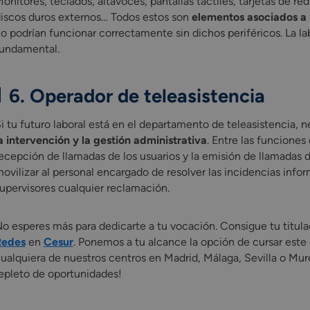
onitores, teclados, altavoces, pantallas táctiles, tarjetas de red
iscos duros externos… Todos estos son
elementos asociados a 
o podrían funcionar correctamente sin dichos periféricos. La la
undamental.
6. Operador de teleasistencia
i tu futuro laboral está en el departamento de teleasistencia, n
a intervención y la gestión administrativa
. Entre las funcione
ecepción de llamadas de los usuarios y la emisión de llamadas 
ovilizar al personal encargado de resolver las incidencias inf
upervisores cualquier reclamación.
o esperes más para dedicarte a tu vocación. Consigue tu titul
Redes
en
Cesur
. Ponemos a tu alcance la opción de cursar este
ualquiera de nuestros centros en Madrid, Málaga, Sevilla o Mur
epleto de oportunidades!