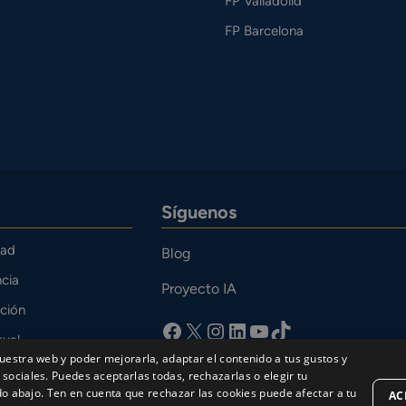
FP Valladolid
FP Barcelona
Síguenos
dad
Blog
cia
Proyecto IA
ción
facebook
X
Instagram
LinkedIn
YouTube
TikTok
tual
uestra web y poder mejorarla, adaptar el contenido a tus gustos y
o
sociales. Puedes aceptarlas todas, rechazarlas o elegir tu
bajo. Ten en cuenta que rechazar las cookies puede afectar a tu
AC