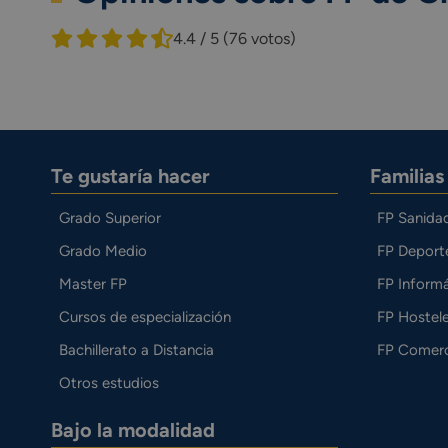
4.4 / 5
(76 votos)
Te gustaría hacer
Familia
Grado Superior
FP Sanida
Grado Medio
FP Deport
Master FP
FP Informá
Cursos de especialización
FP Hostele
Bachillerato a Distancia
FP Comerc
Otros estudios
Bajo la modalidad