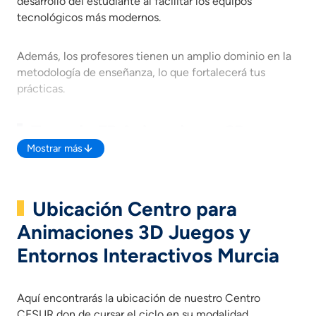
desarrollo del estudiante al facilitar los equipos
tecnológicos más modernos.
Además, los profesores tienen un amplio dominio en la
metodología de enseñanza, lo que fortalecerá tus
prácticas.
Temario FP Animaciones 3D
Juegos y entornos Interactivos
Mostrar más
Murcia
A continuación, te mostramos las
asignaturas de
Ubicación Centro para
Técnico Superior en Animaciones 3D Juegos y
Animaciones 3D Juegos y
Entornos Interactivos Murcia
que verás durante tu
Formación académica, pero si deseas saber más,
Entornos Interactivos Murcia
puedes descargar la guía informativa.
Proyectos de animación audiovisual 2D y 3D.
Diseño, dibujo y modelado para animación.
Aquí encontrarás la ubicación de nuestro Centro
Animación de elementos 2D y 3D.
CESUR don de cursar el ciclo en su modalidad