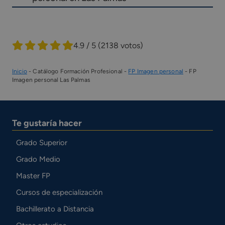
4.9 / 5
(2138 votos)
Inicio
-
Catálogo Formación Profesional
-
FP Imagen personal
-
FP
Imagen personal Las Palmas
Te gustaría hacer
Grado Superior
Grado Medio
Master FP
Cursos de especialización
Bachillerato a Distancia