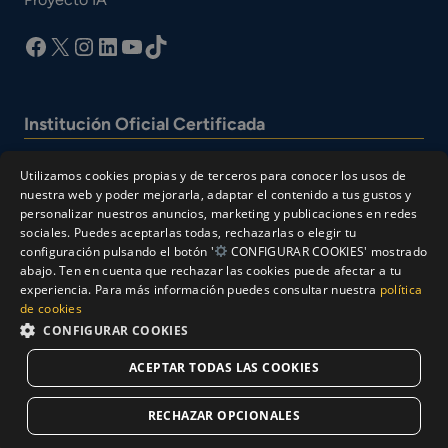
facebook
X
Instagram
LinkedIn
YouTube
TikTok
Institución Oficial Certificada
Utilizamos cookies propias y de terceros para conocer los usos de
nuestra web y poder mejorarla, adaptar el contenido a tus gustos y
personalizar nuestros anuncios, marketing y publicaciones en redes
sociales. Puedes aceptarlas todas, rechazarlas o elegir tu
configuración pulsando el botón '
CONFIGURAR COOKIES' mostrado
abajo. Ten en cuenta que rechazar las cookies puede afectar a tu
experiencia. Para más información puedes consultar nuestra
política
© Cesur 2026
de cookies
Aviso Legal
Política de privacidad
CONFIGURAR COOKIES
Política de Cookies
ACEPTAR TODAS LAS COOKIES
Solicitar Información
RECHAZAR OPCIONALES