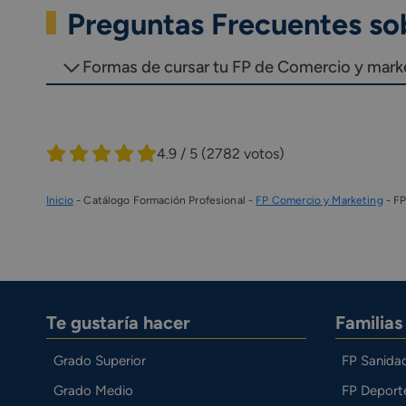
Preguntas Frecuentes so
Formas de cursar tu FP de Comercio y mark
4.9 / 5
(2782 votos)
Inicio
-
Catálogo Formación Profesional
-
FP Comercio y Marketing
-
FP
Te gustaría hacer
Familia
Grado Superior
FP Sanida
Grado Medio
FP Deport