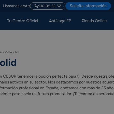
Solicita información
Llámanos gratis
910 05 32 52
Tu Centro Oficial
Catálogo FP
Tienda Online
ca Valladolid
olid
en CESUR tenemos la opción perfecta para ti. Desde nuestra of
nales activos en su sector. Nos destacamos por nuestros acuer
en formación profesional en España, contamos con más de 25 año
 primer paso hacia un futuro prometedor. ¡Tu carrera en aeronáu