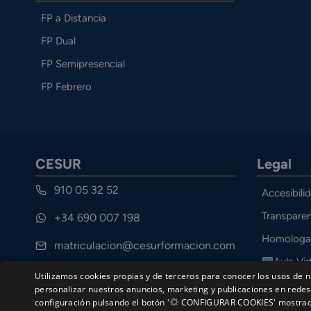
FP a Distancia
FP Dual
FP Semipresencial
FP Febrero
CESUR
Legal
910 05 32 52
Accesibili
Transparen
+34 690 007 198
Homologa
matriculacion@cesurformacion.com
Aula Vir
Calle Cuarteles 11, 29002 Málaga
Utilizamos cookies propias y de terceros para conocer los usos de n
Canal Étic
personalizar nuestros anuncios, marketing y publicaciones en redes 
configuración pulsando el botón '
CONFIGURAR COOKIES' mostrado a