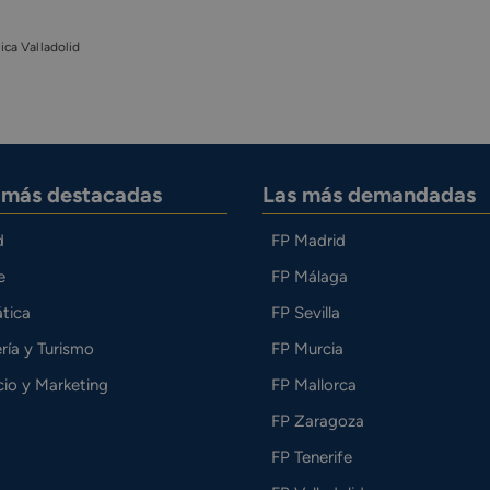
ca Valladolid
s más destacadas
Las más demandadas
d
FP Madrid
e
FP Málaga
tica
FP Sevilla
ría y Turismo
FP Murcia
io y Marketing
FP Mallorca
FP Zaragoza
FP Tenerife