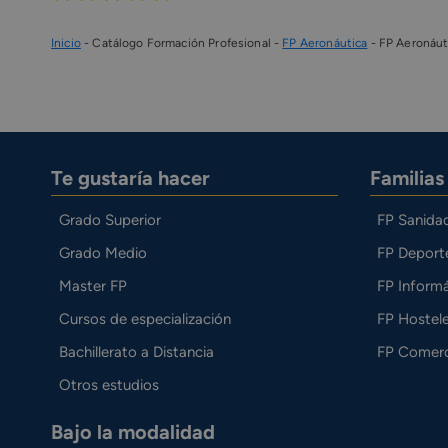
Inicio
-
Catálogo Formación Profesional
-
FP Aeronáutica
-
FP Aeronáuti
Te gustaría hacer
Familia
Grado Superior
FP Sanida
Grado Medio
FP Deport
Master FP
FP Informá
Cursos de especialización
FP Hostele
Bachillerato a Distancia
FP Comerc
Otros estudios
Bajo la modalidad