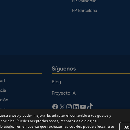
FP Valladolid
FP Barcelona
Síguenos
dad
Blog
cia
Proyecto IA
ción
facebook
X
Instagram
LinkedIn
YouTube
TikTok
tual
uestra web y poder mejorarla, adaptar el contenido a tus gustos y
o
sociales. Puedes aceptarlas todas, rechazarlas o elegir tu
bajo. Ten en cuenta que rechazar las cookies puede afectar a tu
AC