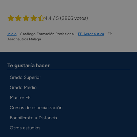
4.4 / 5
(2866 votos)
Inicio
-
Catálogo Formación Profesional
-
FP Aeronáutica
-
FP
Aeronáutica Málaga
Te gustaría hacer
Grado Superior
Grado Medio
Master FP
Cursos de especialización
Bachillerato a Distancia
Otros estudios