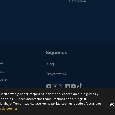
FP Barcelona
Síguenos
dad
Blog
cia
Proyecto IA
ción
facebook
X
Instagram
LinkedIn
YouTube
TikTok
tual
uestra web y poder mejorarla, adaptar el contenido a tus gustos y
o
sociales. Puedes aceptarlas todas, rechazarlas o elegir tu
bajo. Ten en cuenta que rechazar las cookies puede afectar a tu
AC
ca de cookies