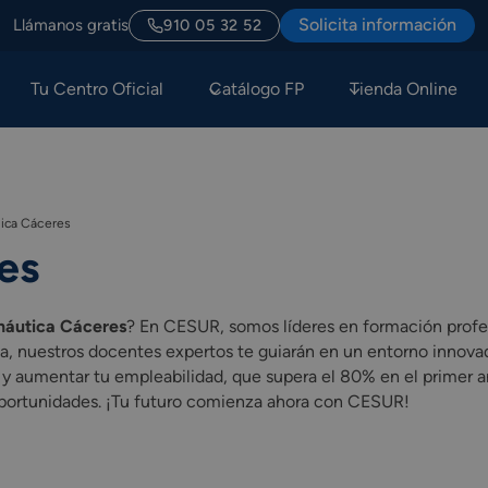
Solicita información
Llámanos gratis
910 05 32 52
Tu Centro Oficial
Catálogo FP
Tienda Online
ica Cáceres
es
náutica Cáceres
? En CESUR, somos líderes en formación profe
a, nuestros docentes expertos te guiarán en un entorno innovad
o y aumentar tu empleabilidad, que supera el 80% en el primer 
 oportunidades. ¡Tu futuro comienza ahora con CESUR!