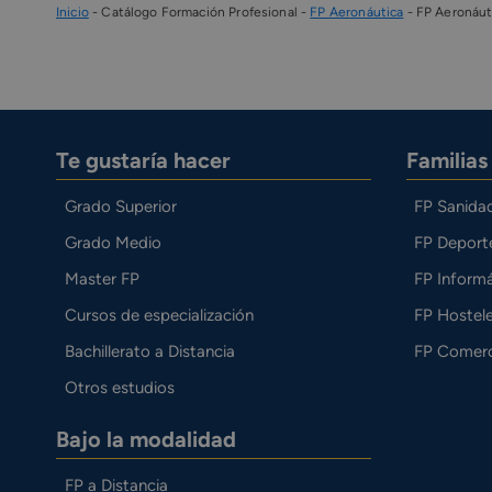
Inicio
-
Catálogo Formación Profesional
-
FP Aeronáutica
-
FP Aeronáut
Te gustaría hacer
Familia
Grado Superior
FP Sanida
Grado Medio
FP Deport
Master FP
FP Informá
Cursos de especialización
FP Hostele
Bachillerato a Distancia
FP Comerc
Otros estudios
Bajo la modalidad
FP a Distancia