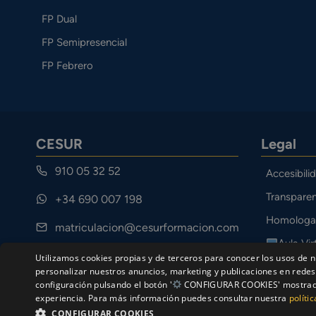
FP Dual
FP Semipresencial
FP Febrero
CESUR
Legal
910 05 32 52
Accesibili
Transparen
+34 690 007 198
Homologa
matriculacion@cesurformacion.com
Aula Vir
Calle Cuarteles 11, 29002 Málaga
Utilizamos cookies propias y de terceros para conocer los usos de n
Canal Étic
personalizar nuestros anuncios, marketing y publicaciones en redes 
configuración pulsando el botón '
CONFIGURAR COOKIES' mostrado a
experiencia. Para más información puedes consultar nuestra
políti
CONFIGURAR COOKIES