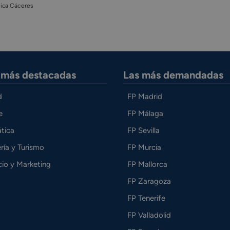
ica Cáceres
s más destacadas
Las más demandadas
d
FP Madrid
e
FP Málaga
tica
FP Sevilla
ría y Turismo
FP Murcia
io y Marketing
FP Mallorca
FP Zaragoza
FP Tenerife
FP Valladolid