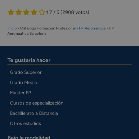
4.7 / 5
(2908 votos)
Inicio
-
Catálogo Formación Profesional
-
FP Aeronáutica
-
FP
Aeronáutica Barcelona
Te gustaría hacer
Grado Superior
Grado Medio
Master FP
Cursos de especialización
Bachillerato a Distancia
Otros estudios
Bajo la modalidad