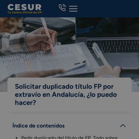
Skip
to
content
Solicitar duplicado título FP por
extravío en Andalucía, ¿lo puedo
hacer?
Índice de contenidos
Pedir duplicado del título de FP. Todo sobre