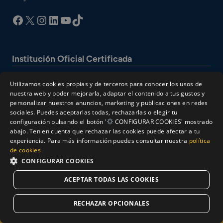
facebook
X
Instagram
LinkedIn
YouTube
TikTok
Institución Oficial Certificada
Utilizamos cookies propias y de terceros para conocer los usos de
nuestra web y poder mejorarla, adaptar el contenido a tus gustos y
personalizar nuestros anuncios, marketing y publicaciones en redes
sociales. Puedes aceptarlas todas, rechazarlas o elegir tu
configuración pulsando el botón '
CONFIGURAR COOKIES' mostrado
abajo. Ten en cuenta que rechazar las cookies puede afectar a tu
experiencia. Para más información puedes consultar nuestra
política
© Cesur 2026
de cookies
Aviso Legal
Política de privacidad
CONFIGURAR COOKIES
Política de Cookies
ACEPTAR TODAS LAS COOKIES
Solicitar Información
RECHAZAR OPCIONALES