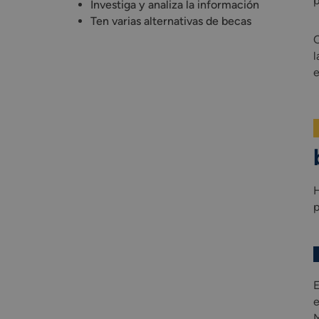
p
Investiga y analiza la información
Ten varias alternativas de becas
C
l
e
H
p
E
e
M