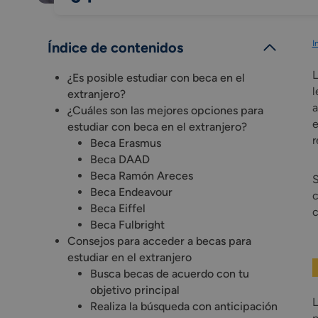
I
Índice de contenidos
L
¿Es posible estudiar con beca en el
l
extranjero?
a
¿Cuáles son las mejores opciones para
e
estudiar con beca en el extranjero?
r
Beca Erasmus
Beca DAAD
Beca Ramón Areces
S
Beca Endeavour
Beca Eiffel
c
Beca Fulbright
Consejos para acceder a becas para
estudiar en el extranjero
Busca becas de acuerdo con tu
objetivo principal
L
Realiza la búsqueda con anticipación