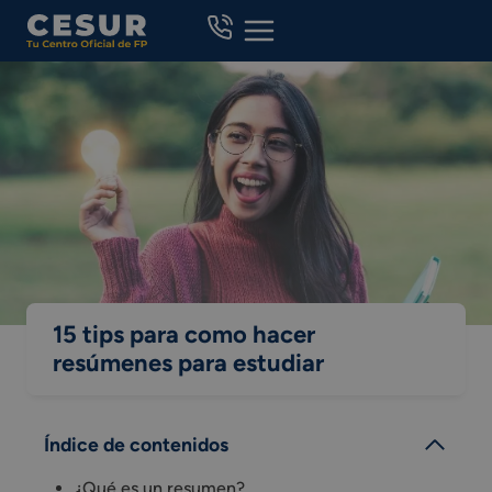
Skip
to
content
15 tips para como hacer
resúmenes para estudiar
Índice de contenidos
¿Qué es un resumen?