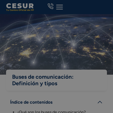
Skip
to
content
Buses de comunicación:
Definición y tipos
Índice de contenidos
¿Qué son los buses de comunicación?