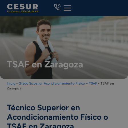
Skip
to
content
TSAF en Zaragoza
Inicio
-
Grado Superior Acondicionamiento Físico – TSAF
-
TSAF en
Zaragoza
Técnico Superior en
Acondicionamiento Físico o
TSAF en Zaragoza