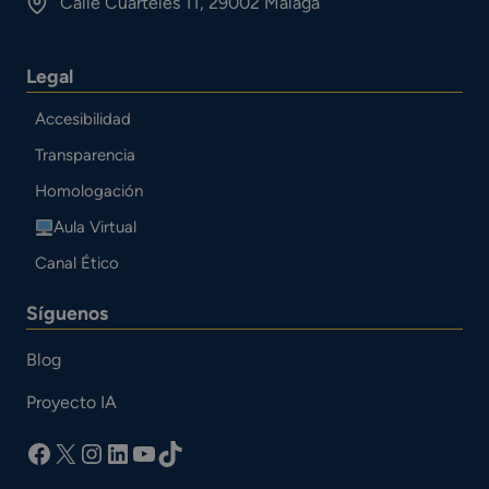
Calle Cuarteles 11, 29002 Málaga
Legal
Accesibilidad
Transparencia
Homologación
Aula Virtual
Canal Ético
Síguenos
Blog
Proyecto IA
facebook
X
Instagram
LinkedIn
YouTube
TikTok