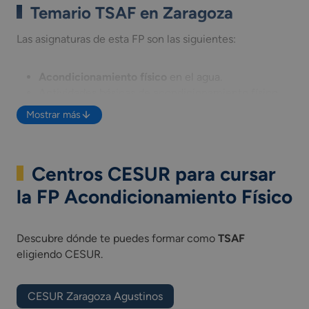
Temario TSAF en Zaragoza
Las asignaturas de esta FP son las siguientes:
Acondicionamiento físico
en el agua.
Actividades básicas de acondicionamiento físico
con soporte musical.
Mostrar más
Actividades especializadas de
acondicionamiento
físico
con soporte musical.
Control postural, bienestar y mantenimiento
Centros CESUR para cursar
funcional.
Fitness en sala de entrenamiento polivalente.
la FP Acondicionamiento Físico
Habilidades sociales.
Módulo profesional optativo (competencia de cada
Comunidad Autónoma).
Descubre dónde te puedes formar como
TSAF
Proyecto intermodular de acondicionamiento
eligiendo CESUR.
físico.
Técnicas de hidrocinesia.
CESUR Zaragoza Agustinos
Valoración de la condición física e intervención en