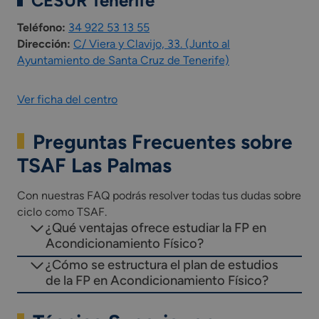
CESUR Tenerife
organismo equiparado como parte integrada del
currículo del ciclo formativo
Teléfono:
34 922 53 13 55
*Las asignaturas presentes en el plan de estudios
Dirección:
C/ Viera y Clavijo, 33. (Junto al
pueden variar según la comunidad autónoma.
Ayuntamiento de Santa Cruz de Tenerife)
Ver ficha del centro
Preguntas Frecuentes sobre
TSAF Las Palmas
Con nuestras FAQ podrás resolver todas tus dudas sobre
ciclo como TSAF.
¿Qué ventajas ofrece estudiar la FP en
Acondicionamiento Físico?
¿Cómo se estructura el plan de estudios
de la FP en Acondicionamiento Físico?