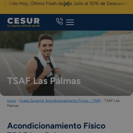
Skip
ólo Hoy, Último Flash day de Julio al 50% de Descuento
to
content
TSAF Las Palmas
Inicio
-
Grado Superior Acondicionamiento Físico – TSAF
-
TSAF Las
Palmas
Acondicionamiento Físico