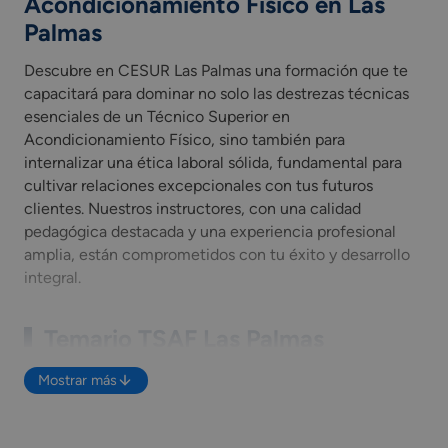
Acondicionamiento Físico en Las
Palmas
Descubre en CESUR Las Palmas una formación que te capacitar
Descubre en CESUR Las Palmas una formación que te
capacitará para dominar no solo las destrezas técnicas
esenciales de un Técnico Superior en
Acondicionamiento Físico, sino también para
internalizar una ética laboral sólida, fundamental para
cultivar relaciones excepcionales con tus futuros
clientes. Nuestros instructores, con una calidad
pedagógica destacada y una experiencia profesional
amplia, están comprometidos con tu éxito y desarrollo
integral.
Temario TSAF Las Palmas
Acondicionamiento físico en el agua.
Mostrar más
Actividades básicas de acondicionamiento físico
con soporte musical.
Actividades especializadas de acondicionamiento