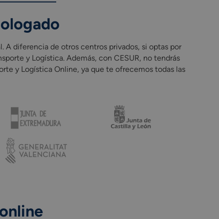
mologado
ículo del ciclo formativo.
 diferencia de otros centros privados, si optas por
ransporte y Logística. Además, con CESUR, no tendrás
rte y Logística Online, ya que te ofrecemos todas las
online