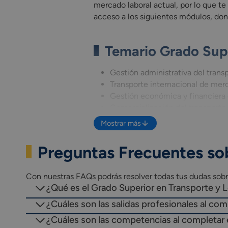
mercado laboral actual, por lo que t
acceso a los siguientes módulos, dond
Temario Grado Supe
Gestión administrativa del transpo
Transporte internacional de mer
Gestión económica y financiera 
Comercialización del transporte y
Logística de almacenamiento.
Mostrar más
Logística de aprovisionamiento.
Gestión administrativa del comer
Preguntas Frecuentes sob
Organización del transporte de vi
Organización del transporte de 
Con nuestras FAQs podrás resolver todas tus dudas sobre
Proyecto intermodular de logístic
¿Qué es el Grado Superior en Transporte y L
0179. Inglés Profesional (Grado S
1709. Itinerario personal para la 
¿Cuáles son las salidas profesionales al com
1710. Itinerario personal para la e
¿Cuáles son las competencias al completar e
1665. Digitalización aplicada a l