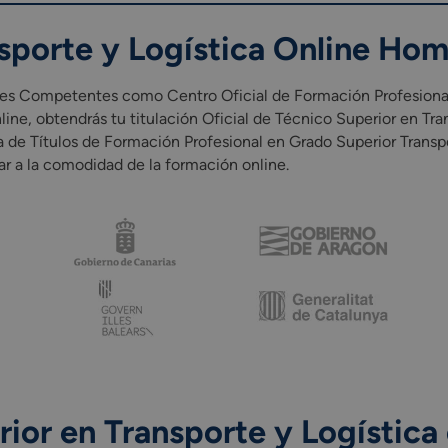
 sistema productivo.
nsporte y Logística Online Ho
competencia de cada Comunidad Autónoma).
n empresa u organismo equiparado como parte integrada del curr
n de estudios pueden variar según la comunidad autónoma.
s Competentes como Centro Oficial de Formación Profesional. A
online, obtendrás tu titulación Oficial de Técnico Superior en T
 de Títulos de Formación Profesional en Grado Superior Transpo
ar a la comodidad de la formación online.
or en Transporte y Logística 