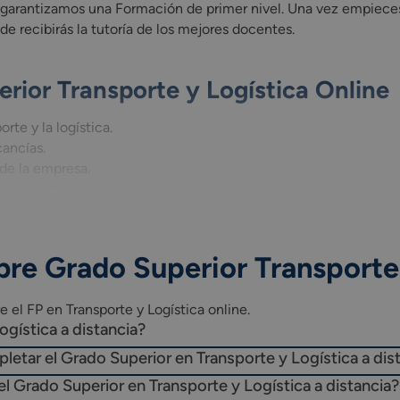
e garantizamos una Formación de primer nivel. Una vez empieces
e recibirás la tutoría de los mejores docentes.
rior Transporte y Logística Online
rte y la logística.
cancías.
de la empresa.
 la logística.
cio internacional.
re Grado Superior Transporte 
ajeros.
mercancías.
 el FP en Transporte y Logística online.
a y transporte.
ogística a distancia?
uperior).
empleabilidad I.
pletar el Grado Superior en Transporte y Logística a dis
mpleabilidad II.
l Grado Superior en Transporte y Logística a distancia?
os sectores productivos (Grado Superior).