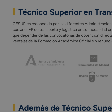
1708. Sostenibilidad aplicada al
Técnico Superior en Tra
Módulo profesional optativo (
Incluye una fase de Formación e
*Las asignaturas presentes en el pla
CESUR es reconocido por las diferentes Administracione
cursar el FP de transporte y logística en su modalidad 
que depender de las convocatorias de obtención directa
ventajas de la Formación Académica Oficial sin renunci
Además de Técnico Superi