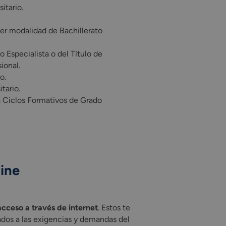
itario.
er modalidad de Bachillerato
o Especialista o del Título de
ional.
o.
tario.
a Ciclos Formativos de Grado
ine
nte la FP en Logística Online. Los mismos han sido adaptados a
acceso a través de internet
. Estos te
ados a las exigencias y demandas del