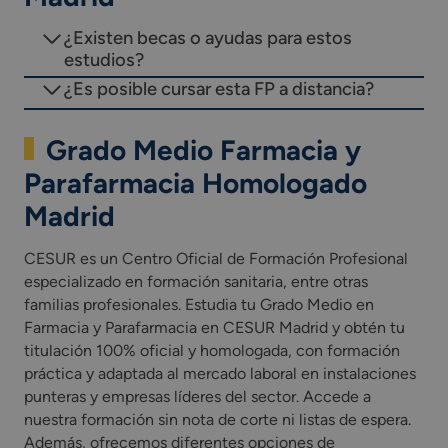
Anatomofisiología y patología básicas.
¿Existen becas o ayudas para estos
Inglés Profesional (Grado Medio).
estudios?
Itinerario personal para la empleabilidad I y II.
Digitalización aplicada a los sectores productivos
¿Es posible cursar esta FP a distancia?
(Grado Medio).
Sostenibilidad aplicada al sistema productivo.
Grado Medio Farmacia y
Proyecto intermodular.
Parafarmacia Homologado
Módulo profesional optativo (competencia de cada
Comunidad Autónoma).
Madrid
*Incluye una fase de formación en empresa u
CESUR es un Centro Oficial de Formación Profesional
organismo equiparado como parte integrada del
especializado en formación sanitaria, entre otras
currículo del ciclo formativo.
familias profesionales. Estudia tu Grado Medio en
Farmacia y Parafarmacia en CESUR Madrid y obtén tu
titulación 100% oficial y homologada, con formación
**Las asignaturas presentes en el plan de estudios
práctica y adaptada al mercado laboral en instalaciones
pueden variar según la comunidad autónoma.
punteras y empresas líderes del sector. Accede a
*Las asignaturas presentes en el plan de estudios
nuestra formación sin nota de corte ni listas de espera.
pueden variar según la comunidad autónoma.
Además, ofrecemos diferentes opciones de