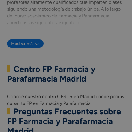
profesores altamente cualificados que imparten clases
siguiendo una metodología de trabajo única. A lo largo
del curso académico de Farmacia y Parafarmacia,
abordarás las siguientes asignaturas:
Temario FP Farmacia y
Mostrar más
Parafarmacia Madrid
Conoce cuáles son las
asignaturas en Farmacia y
Centro FP Farmacia y
Parafarmacia en Madrid
que estudiarás a lo largo del
ciclo:
Parafarmacia Madrid
Oficina de farmacia.
Conoce nuestro centro CESUR en Madrid donde podrás
Dispensación de productos farmacéuticos.
cursar tu FP en Farmacia y Parafarmacia
Dispensación de productos parafarmacéuticos.
Preguntas Frecuentes sobre
Operaciones básicas de laboratorio.
Formulación magistral.
FP Farmacia y Parafarmacia
Promoción de la salud.
Madrid
Primeros auxilios.