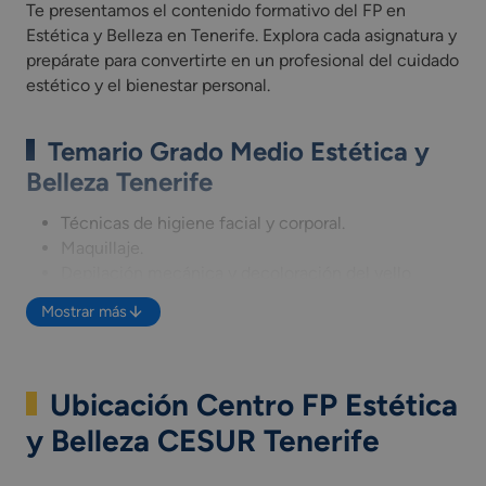
Te presentamos el contenido formativo del FP en
Estética y Belleza en Tenerife. Explora cada asignatura y
prepárate para convertirte en un profesional del cuidado
estético y el bienestar personal.
Temario Grado Medio Estética y
Belleza Tenerife
Técnicas de higiene facial y corporal.
Maquillaje.
Depilación mecánica y decoloración del vello
Estética de manos y pies.
Mostrar más
Técnicas de uñas artificiales.
Análisis estético.
Actividades en cabina de Estetica.
Ubicación Centro FP Estética
Imagen corporal y hábitos saludables.
Cosmetología para Estética y Belleza.
y Belleza CESUR Tenerife
Perfumería cosmética natural.
Marketing y venta en Imagen Personal.