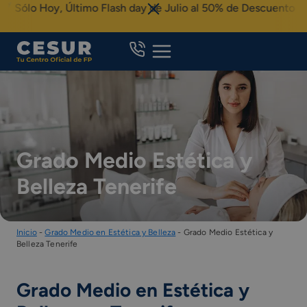
Skip
lo Hoy, Último Flash day de Julio al 50% de Descuento
to
content
Grado Medio Estética y
Belleza Tenerife
Inicio
-
Grado Medio en Estética y Belleza
-
Grado Medio Estética y
Belleza Tenerife
Grado Medio en Estética y