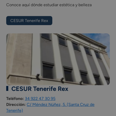
Formación y orientación laboral.
Conoce aquí dónde estudiar estética y belleza
Empresa e iniciativa emprendedora.
Formación en centros de trabajo.
*Las asignaturas presentes en el plan de estudios
CESUR Tenerife Rex
pueden variar según la comunidad autónoma.
CESUR Tenerife Rex
Teléfono:
34 922 47 30 95
Dirección:
C/ Méndez Núñez, 5. (Santa Cruz de
Tenerife)