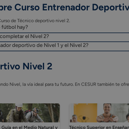
bre Curso Entrenador Deporti
eporte.
urso de Técnico deportivo nivel 2.
 fútbol hay?
completar el Nivel 2?
el entrenamiento deportivo.
ador deportivo de Nivel 1 y el Nivel 2?
tivo Nivel 2
o Nivel, la vía ideal para tu futuro. En CESUR también te ofrec
 Guía en el Medio Natural y
Técnico Superior en Enseña