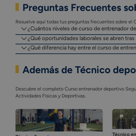
Preguntas Frecuentes so
Organización y legislación del d
Técnica individual y colectiva.
Técnica y sistema de juego.
Resuelve aquí todas tus preguntas frecuentes sobre el C
Reglas de juego.
¿Cuántos niveles de curso de entrenador de
Preparación física específica.
¿Qué oportunidades laborales se abren tras 
Dirección de equipos II.
Metodología de la enseñanza y d
¿Qué diferencia hay entre el curso de entren
Desarrollo profesional II.
Terminología específica básica.
Además de Técnico depor
Base de datos.
Descubre el completo Curso entrenador deportivo Segund
Actividades Físicas y Deportivas.
Técnico en