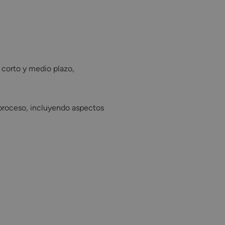
 corto y medio plazo, perfeccionando las habilidades técnicas y
 corto y medio plazo,
l proceso, incluyendo aspectos