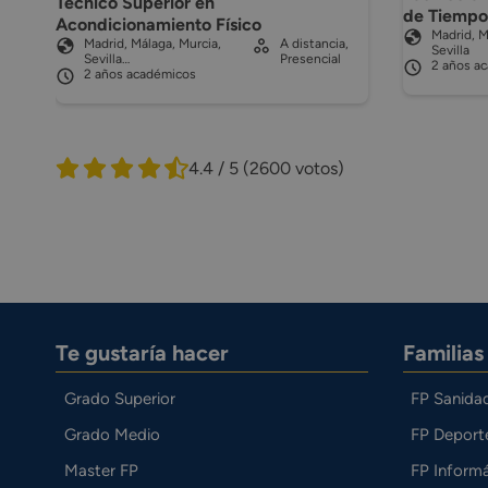
Técnico Superior en
de Tiempo
Acondicionamiento Físico
Madrid, M
Madrid, Málaga, Murcia,
A distancia,
Sevilla
Sevilla…
Presencial
2 años a
2 años académicos
4.4 / 5
(2600 votos)
Te gustaría hacer
Familia
Grado Superior
FP Sanida
Grado Medio
FP Deport
Master FP
FP Informá