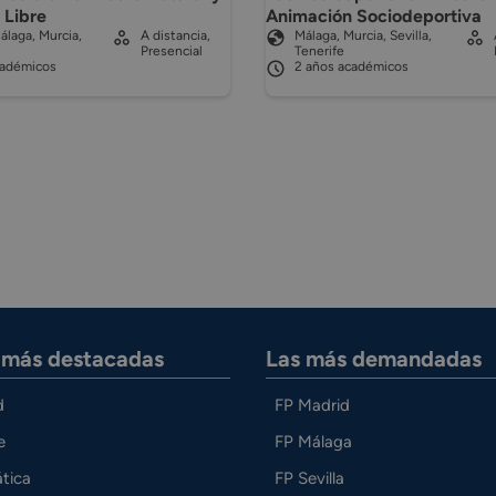
 Libre
Animación Sociodeportiva
álaga, Murcia,
A distancia,
Málaga, Murcia, Sevilla,
Presencial
Tenerife
cadémicos
2 años académicos
s más destacadas
Las más demandadas
d
FP Madrid
e
FP Málaga
tica
FP Sevilla