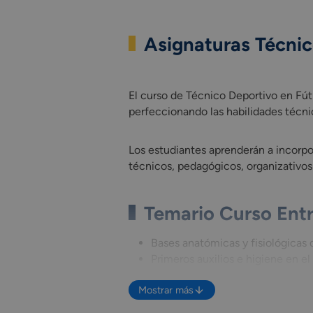
Asignaturas Técni
El curso de Técnico Deportivo en Fútb
El curso de Técnico Deportivo en Fútb
perfeccionando las habilidades técnic
Los estudiantes aprenderán a incorpor
técnicos, pedagógicos, organizativos
Temario Curso Ent
Bases anatómicas y fisiológicas 
Primeros auxilios e higiene en el
Bases psicológicas de la enseña
Mostrar más
Teoría y sociología del deporte.
Entrenamiento deportivo.