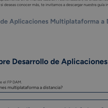
i deseas conocer más, te invitamos a descargar nuestra guía i
 de Aplicaciones Multiplataforma a 
de gestión de información.
re Desarrollo de Aplicaciones
sitivos móviles.
cesos.
.
re el FP DAM.
nes multiplataforma a distancia?
ilidad I y II.
plicada a los sectores productivos.
llo de aplicaciones multiplataforma.