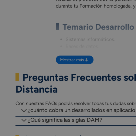
durante tu Formación homologada, y s
Temario Desarrollo
Sistemas informáticos.
Bases de datos.
Programación.
Mostrar más
Lenguajes de marcas y sistemas 
Entornos de desarrollo.
Preguntas Frecuentes sob
Acceso a datos.
Desarrollo de interfaces.
Distancia
Programación multimedia y dispo
Programación de servicios y pro
Sistemas de gestión empresarial
Con nuestras FAQs podrás resolver todas tus dudas sob
Inglés Profesional.
¿cuánto cobra un desarrollados en aplicacio
Itinerario personal para la empleab
¿Qué significa las siglas DAM?
Digitalización y sostenibilidad a
Proyecto intermodular de desarro