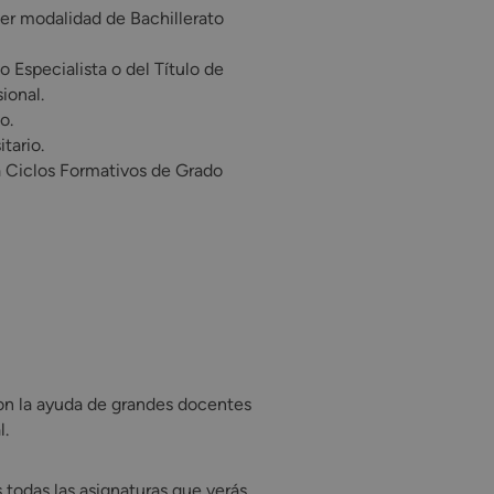
er modalidad de Bachillerato
o Especialista o del Título de
ional.
o.
tario.
a Ciclos Formativos de Grado
n la ayuda de grandes docentes profesionales especialistas en 
con la ayuda de grandes docentes
l.
todas las asignaturas que verás