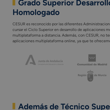
Grado Superior Desarroll
Módulo profesional optativo (
Incluye una
Fase de Formación
Homologado
formativo.
CESUR es reconocido por las diferentes Administracione
*Las asignaturas presentes en el pl
cursar el Ciclo Superior en desarrollo de aplicaciones m
multiplataforma a distancia. Además, con CESUR, no ten
aplicaciones multiplataforma online, ya que te ofrecemo
Además de Técnico Super