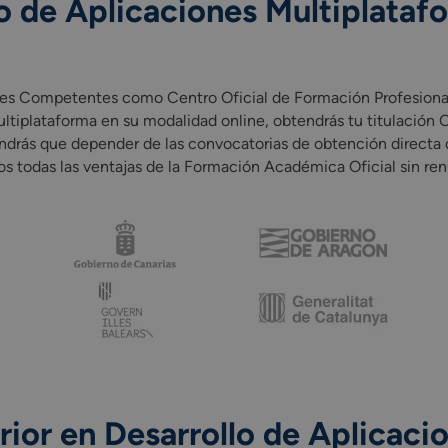
o de Aplicaciones Multiplataf
competencia de cada Comunidad Autónoma).
 en Empresa u Organismo Equiparado (FFEOE)
como parte inte
s Competentes como Centro Oficial de Formación Profesional. A
an de estudios pueden variar según la comunidad autónoma.
ultiplataforma en su modalidad online, obtendrás tu titulación O
drás que depender de las convocatorias de obtención directa d
s todas las ventajas de la Formación Académica Oficial sin ren
ior en Desarrollo de Aplicaci