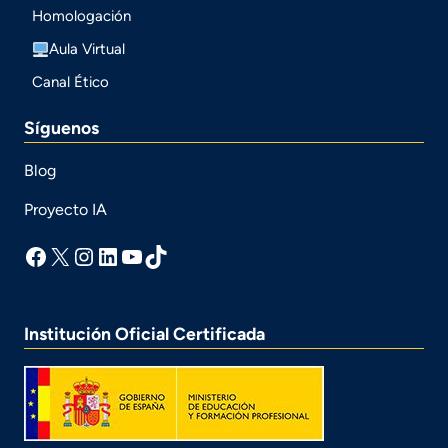
Homologación
Aula Virtual
Canal Ético
Síguenos
Blog
Proyecto IA
facebook
X
Instagram
LinkedIn
YouTube
TikTok
Institución Oficial Certificada