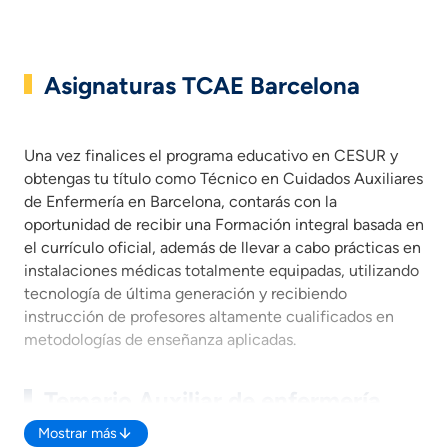
Asignaturas TCAE Barcelona
Una vez finalices el programa educativo en CESUR y obtengas
Una vez finalices el programa educativo en CESUR y
obtengas tu título como Técnico en Cuidados Auxiliares
de Enfermería en Barcelona, contarás con la
oportunidad de recibir una Formación integral basada en
el currículo oficial, además de llevar a cabo prácticas en
instalaciones médicas totalmente equipadas, utilizando
tecnología de última generación y recibiendo
instrucción de profesores altamente cualificados en
metodologías de enseñanza aplicadas.
Temario Auxiliar de enfermería
Barcelona
Mostrar más