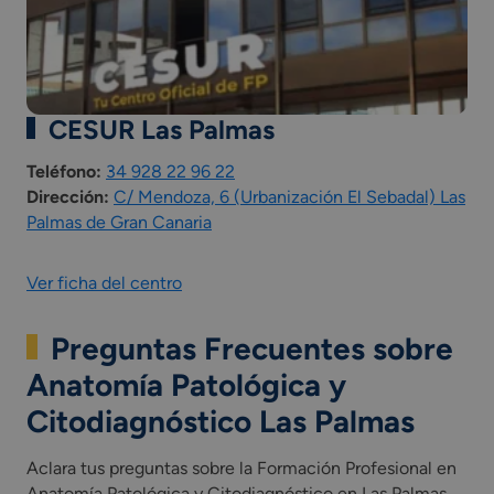
Comunidad Autónoma)
Incluye una fase de formación en empresa u
organismo equiparado como parte integrada del
currículo del ciclo formativo*
*Las asignaturas presentes en el plan de estudios
CESUR Las Palmas
pueden variar según la comunidad autónoma.
Teléfono:
34 928 22 96 22
Dirección:
C/ Mendoza, 6 (Urbanización El Sebadal) Las
Palmas de Gran Canaria
Ver ficha del centro
Preguntas Frecuentes sobre
Anatomía Patológica y
Citodiagnóstico Las Palmas
Aclara tus preguntas sobre la Formación Profesional en
Anatomía Patológica y Citodiagnóstico en Las Palmas.