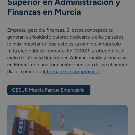
Superior en Administración y
Finanzas en Murcia
Temario FP Administración y
Finanzas en Murcia
Empresa, gestión, finanzas. Si estos conceptos te
Comunicación y atención al cliente.
generan curiosidad y quieres dedicarte a ello, ya sabes
Contabilidad y fiscalidad.
lo más importante: que este es tu camino. Ahora solo
Gestión de la documentación jurídica y empresarial.
falta elegir dónde formarte. En CESUR te ofrecemos el
Gestión de recursos humanos.
ciclo de Técnico Superior en Administración y Finanzas
Gestión financiera.
en Murcia, con una formación orientada desde el primer
Gestión logística y comercial.
día a la práctica.
Infórmate sin compromiso.
Ofimática y proceso de la información.
Proceso integral de la actividad comercial.
CESUR Murcia Parque Empresarial
Proyecto intermodular de administración y finanzas.
Recursos humanos y responsabilidad social
corporativa.
Simulación empresarial.
Inglés Profesional (Grado Superior).
Digitalización aplicada a los sectores productivos
(Grado Superior).