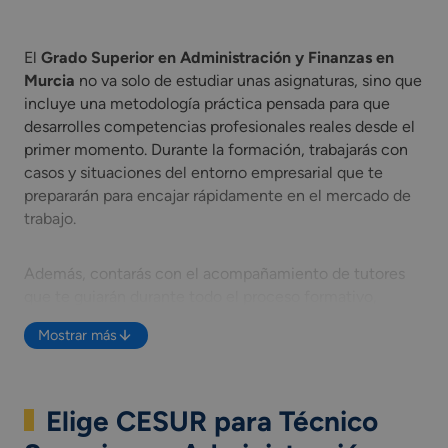
El no va solo de estudiar unas asignaturas, sino que incluy
El
Grado Superior en Administración y Finanzas en
Murcia
no va solo de estudiar unas asignaturas, sino que
incluye una metodología práctica pensada para que
desarrolles competencias profesionales reales desde el
primer momento. Durante la formación, trabajarás con
casos y situaciones del entorno empresarial que te
prepararán para encajar rápidamente en el mercado de
trabajo.
Además, contarás con el acompañamiento de tutores
que te guiarán durante todo el proceso formativo,
ofreciéndote un seguimiento personalizado para
Mostrar más
ayudarte a avanzar y reforzar tus habilidades en cada
etapa del ciclo.
Elige CESUR para Técnico
Las asignaturas que cursarás en la
FP Superior
Administración y Finanzas
son las siguientes: