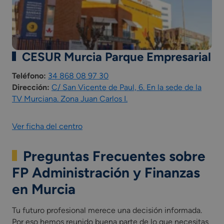
Sostenibilidad aplicada al sistema productivo.
Itinerario personal para la empleabilidad I y II.
Módulo profesional optativo (competencia de cada
Comunidad Autónoma).
CESUR Murcia Parque Empresarial
*Incluye una Fase de Formación en Empresa (FFE) u
Teléfono:
34 868 08 97 30
organismo equiparado como parte integrada del
Dirección:
C/ San Vicente de Paul, 6. En la sede de la
currículo del ciclo formativo.
TV Murciana. Zona Juan Carlos I.
Obteniendo esta titulación, puedes entrar después en la
Ver ficha del centro
universidad, realizar un Máster FP o especializarte en
titulaciones afines de la oferta formativa de CESUR.
Preguntas Frecuentes sobre
*Las asignaturas presentes en el plan de estudios
pueden variar según la comunidad autónoma.
FP Administración y Finanzas
en Murcia
Tu futuro profesional merece una decisión informada.
Por eso hemos reunido buena parte de lo que necesitas