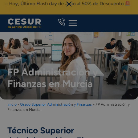
Skip
y, Último Flash day de Julio al 50% de Descuento
to
content
FP Administración y
Finanzas en Murcia
Inicio
-
Grado Superior Administración y Finanzas
-
FP Administración y
Finanzas en Murcia
Técnico Superior