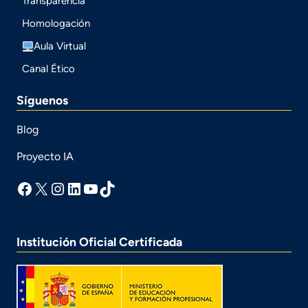
Transparencia
Homologación
Aula Virtual
Canal Ético
Síguenos
Blog
Proyecto IA
facebook
X
Instagram
LinkedIn
YouTube
TikTok
Institución Oficial Certificada