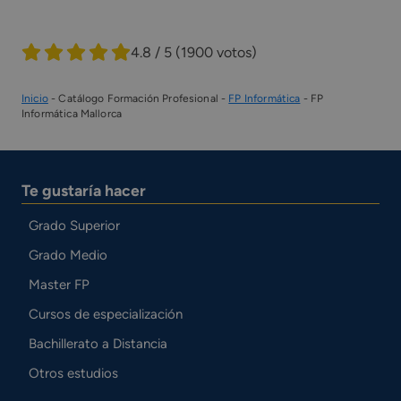
4.8 / 5
(1900 votos)
Inicio
-
Catálogo Formación Profesional
-
FP Informática
-
FP
Informática Mallorca
Te gustaría hacer
Grado Superior
Grado Medio
Master FP
Cursos de especialización
Bachillerato a Distancia
Otros estudios