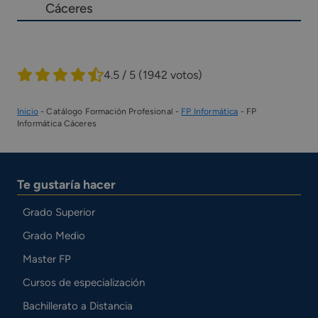
Cáceres
4.5 / 5
(1942 votos)
Inicio
-
Catálogo Formación Profesional
-
FP Informática
-
FP
Informática Cáceres
Te gustaría hacer
Grado Superior
Grado Medio
Master FP
Cursos de especialización
Bachillerato a Distancia