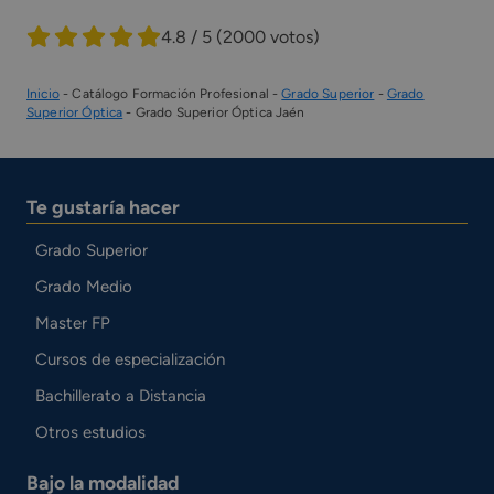
4.8 / 5
(2000 votos)
Inicio
-
Catálogo Formación Profesional
-
Grado Superior
-
Grado
Superior Óptica
-
Grado Superior Óptica Jaén
Te gustaría hacer
Grado Superior
Grado Medio
Master FP
Cursos de especialización
Bachillerato a Distancia
Otros estudios
Bajo la modalidad