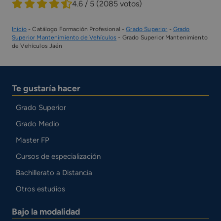
4.6 / 5
(2085 votos)
Inicio
-
Catálogo Formación Profesional
-
Grado Superior
-
Grado
Superior Mantenimiento de Vehículos
-
Grado Superior Mantenimiento
de Vehículos Jaén
Te gustaría hacer
Grado Superior
Grado Medio
Master FP
Cursos de especialización
Bachillerato a Distancia
Otros estudios
Bajo la modalidad