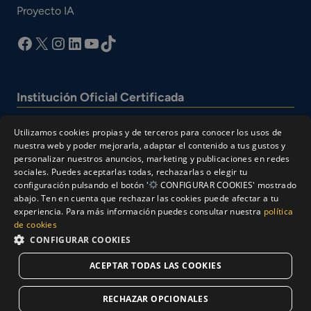
Proyecto IA
facebook
X
Instagram
LinkedIn
YouTube
TikTok
Institución Oficial Certificada
Utilizamos cookies propias y de terceros para conocer los usos de
nuestra web y poder mejorarla, adaptar el contenido a tus gustos y
personalizar nuestros anuncios, marketing y publicaciones en redes
sociales. Puedes aceptarlas todas, rechazarlas o elegir tu
configuración pulsando el botón '
CONFIGURAR COOKIES' mostrado
abajo. Ten en cuenta que rechazar las cookies puede afectar a tu
experiencia. Para más información puedes consultar nuestra
política
© Cesur 2026
de cookies
Aviso Legal
Política de privacidad
CONFIGURAR COOKIES
Política de Cookies
ACEPTAR TODAS LAS COOKIES
Solicitar Información
RECHAZAR OPCIONALES