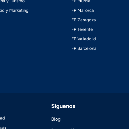
ría y Turismo
FP Murcia
io y Marketing
FP Mallorca
FP Zaragoza
FP Tenerife
FP Valladolid
FP Barcelona
Síguenos
dad
Blog
cia