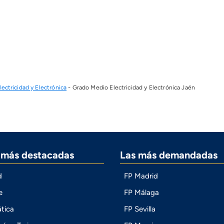
ectricidad y Electrónica
-
Grado Medio Electricidad y Electrónica Jaén
s más destacadas
Las más demandadas
d
FP Madrid
e
FP Málaga
tica
FP Sevilla