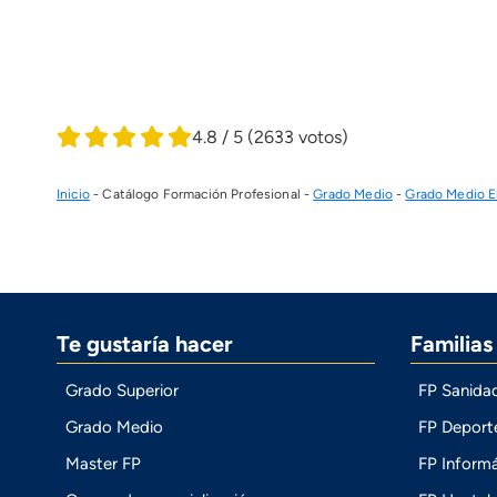
4.8 / 5
(2633 votos)
Inicio
-
Catálogo Formación Profesional
-
Grado Medio
-
Grado Medio El
Te gustaría hacer
Familia
Grado Superior
FP Sanida
Grado Medio
FP Deport
Master FP
FP Informá