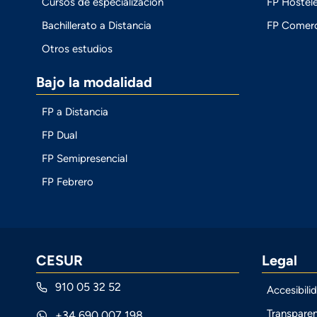
Cursos de especialización
FP Hostele
Bachillerato a Distancia
FP Comerc
Otros estudios
Bajo la modalidad
FP a Distancia
FP Dual
FP Semipresencial
FP Febrero
CESUR
Legal
910 05 32 52
Accesibili
Transparen
+34 690 007 198