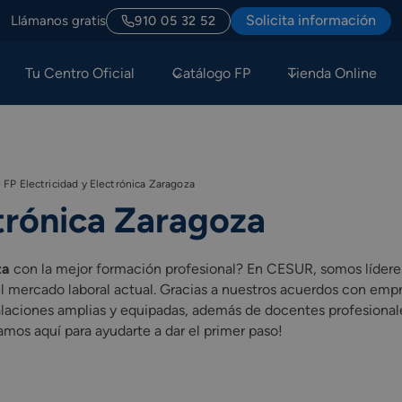
Solicita información
Llámanos gratis
910 05 32 52
Tu Centro Oficial
Catálogo FP
Tienda Online
-
FP Electricidad y Electrónica Zaragoza
ctrónica Zaragoza
za
con la mejor formación profesional? En CESUR, somos lídere
l mercado laboral actual. Gracias a nuestros acuerdos con empr
alaciones amplias y equipadas, además de docentes profesionales
amos aquí para ayudarte a dar el primer paso!