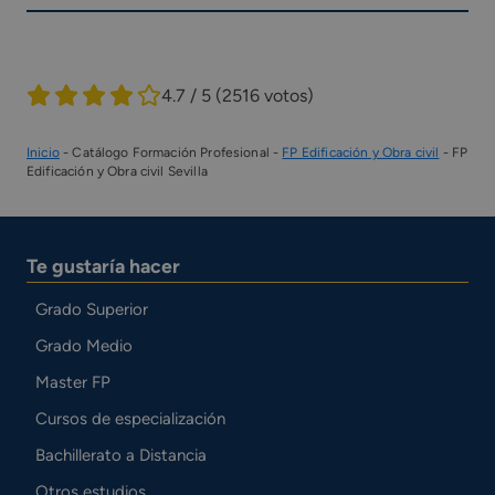
4.7 / 5
(2516 votos)
Inicio
-
Catálogo Formación Profesional
-
FP Edificación y Obra civil
-
FP
Edificación y Obra civil Sevilla
Te gustaría hacer
Grado Superior
Grado Medio
Master FP
Cursos de especialización
Bachillerato a Distancia
Otros estudios