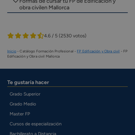
Formas de cursar tu FP de Edificación y
obra civilen Mallorca
4.6 / 5
(2530 votos)
Inicio
-
Catálogo Formación Profesional
-
FP Edificación y Obra civil
-
FP
Edificación y Obra civil Mallorca
Te gustaría hacer
Grado Superior
Grado Medio
Master FP
Cursos de especialización
Bachillerato a Distancia