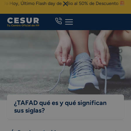
Skip
y, Último Flash day de Julio al 50% de Descuento
to
content
¿TAFAD qué es y qué significan
sus siglas?