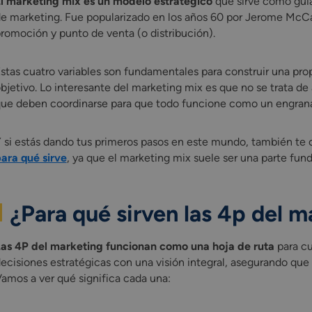
l marketing mix es un modelo estratégico
que sirve como guía
e marketing. Fue popularizado en los años 60 por Jerome McCar
romoción y punto de venta (o distribución).
stas cuatro variables son fundamentales para construir una prop
bjetivo. Lo interesante del marketing mix es que no se trata de
ue deben coordinarse para que todo funcione como un engrana
 si estás dando tus primeros pasos en este mundo, también te
ara qué sirve
, ya que el marketing mix suele ser una parte fun
¿Para qué sirven las 4p del m
as 4P del marketing funcionan como una hoja de ruta
para cu
ecisiones estratégicas con una visión integral, asegurando qu
amos a ver qué significa cada una: