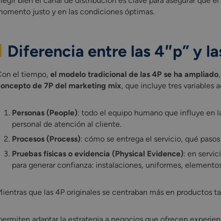
legir bien el canal de distribución es clave para asegurar que e
omento justo y en las condiciones óptimas.
Diferencia entre las 4″p” y l
on el tiempo,
el modelo tradicional de las 4P se ha ampliado
oncepto de 7P del marketing mix
, que incluye tres variables a
Personas (People)
: todo el equipo humano que influye en l
personal de atención al cliente.
Procesos (Process)
: cómo se entrega el servicio, qué pasos
Pruebas físicas o evidencia (Physical Evidence)
: en servic
para generar confianza: instalaciones, uniformes, elementos 
ientras que las 4P originales se centraban más en productos ta
ermiten adaptar la estrategia a negocios que ofrecen experien