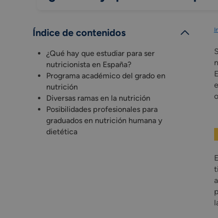
I
Índice de contenidos
S
¿Qué hay que estudiar para ser
n
nutricionista en España?
E
Programa académico del grado en
e
nutrición
o
Diversas ramas en la nutrición
Posibilidades profesionales para
graduados en nutrición humana y
dietética
E
t
a
p
l