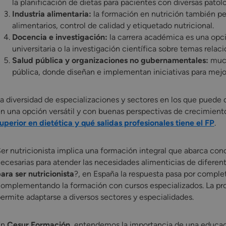
la planificación de dietas para pacientes con diversas patolo
Industria alimentaria:
la formación en nutrición también per
alimentarios, control de calidad y etiquetado nutricional.
Docencia e investigación:
la carrera académica es una opci
universitaria o la investigación científica sobre temas relac
Salud pública y organizaciones no gubernamentales:
much
pública, donde diseñan e implementan iniciativas para mejor
a diversidad de especializaciones y sectores en los que puede d
n una opción versátil y con buenas perspectivas de crecimiento
uperior en dietética y qué salidas profesionales tiene el FP
.
er nutricionista implica una formación integral que abarca cono
ecesarias para atender las necesidades alimenticias de difere
ara ser nutricionista
?, en España la respuesta pasa por comple
omplementando la formación con cursos especializados. La profe
ermite adaptarse a diversos sectores y especialidades.
En
Cesur Formación
, entendemos la importancia de una educa