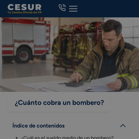
Skip
to
content
¿Cuánto cobra un bombero?
Índice de contenidos
¿Cuál es el sueldo medio de un bombero?