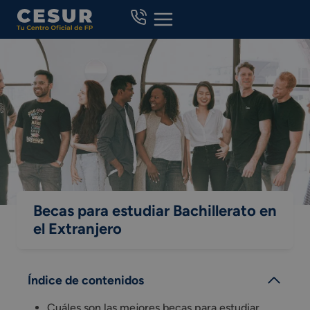
Skip
to
content
Becas para estudiar Bachillerato en
el Extranjero
Índice de contenidos
Cuáles son las mejores becas para estudiar