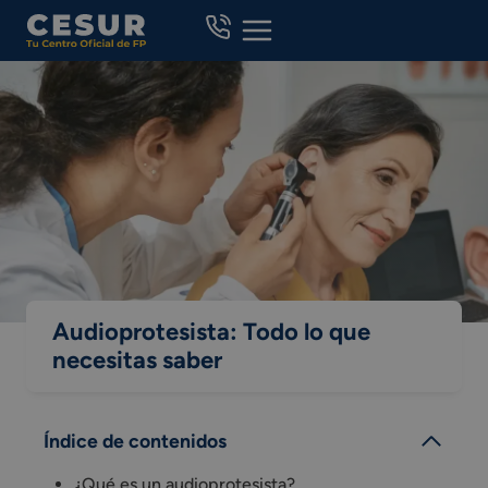
Skip
to
content
Audioprotesista: Todo lo que
necesitas saber
Índice de contenidos
¿Qué es un audioprotesista?