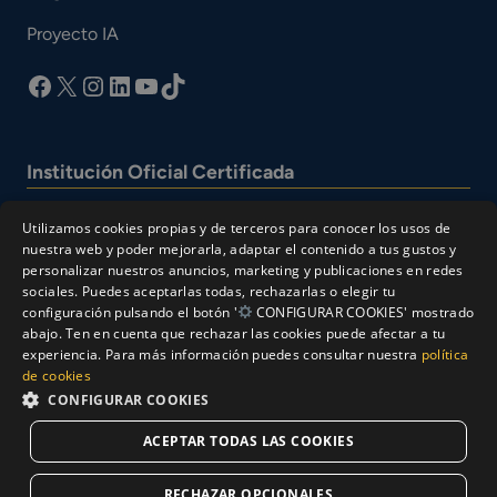
Proyecto IA
facebook
X
Instagram
LinkedIn
YouTube
TikTok
Institución Oficial Certificada
Utilizamos cookies propias y de terceros para conocer los usos de
nuestra web y poder mejorarla, adaptar el contenido a tus gustos y
personalizar nuestros anuncios, marketing y publicaciones en redes
sociales. Puedes aceptarlas todas, rechazarlas o elegir tu
configuración pulsando el botón '
CONFIGURAR COOKIES' mostrado
abajo. Ten en cuenta que rechazar las cookies puede afectar a tu
experiencia. Para más información puedes consultar nuestra
política
© Cesur 2026
de cookies
Aviso Legal
Política de privacidad
CONFIGURAR COOKIES
Política de Cookies
ACEPTAR TODAS LAS COOKIES
Solicitar Información
RECHAZAR OPCIONALES