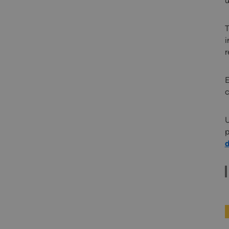
u
T
i
r
E
c
U
p
d