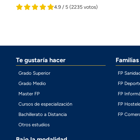
4.9 / 5
(2235 votos)
Te gustaría hacer
Familia
Grado Superior
FP Sanida
Grado Medio
FP Deport
Master FP
FP Informá
Cursos de especialización
FP Hostele
Bachillerato a Distancia
FP Comerc
Otros estudios
Bajo la modalidad