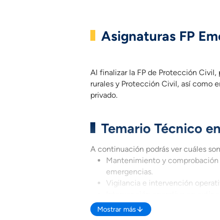
Asignaturas FP Eme
Al finalizar la FP de Protección Civ
Al finalizar la FP de Protección Civi
rurales y Protección Civil, así como
privado.
Temario Técnico en
A continuación podrás ver cuáles son
Mantenimiento y comprobación d
emergencias.
Vigilancia e intervención operati
Intervención operativa en extinc
Intervención operativa en suceso
Mostrar más
Intervención operativa en activi