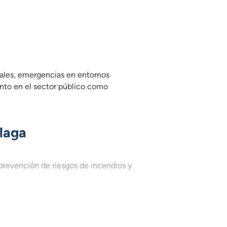
orestales, emergencias en entornos rurales y Protección Civil,
stales, emergencias en entornos
anto en el sector público como
laga
revención de riesgos de incendios y