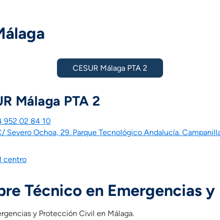
 eventos e instalaciones para la prevención de incendios y eme
uaciones de emergencia.
Málaga
es de emergencia.
ades de emergencias.
Medio)
empleabilidad I
CESUR Málaga PTA 2
empleabilidad II
los sectores productivos (Grado Medio)
R Málaga PTA 2
 sistema productivo
competencia de cada Comunidad Autónoma)
4 952 02 84 10
an de estudios pueden variar según la comunidad autónoma.
/ Severo Ochoa, 29. Parque Tecnológico Andalucía. Campanill
l centro
bre Técnico en Emergencias y 
rgencias y Protección Civil en Málaga.