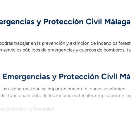
rgencias y Protección Civil Málaga
il, podrás trabajar en la prevención y extinción de incendios f
l, podrás trabajar en la prevención y extinción de incendios fore
 en servicios públicos de emergencias y cuerpos de bomberos, t
 Emergencias y Protección Civil Má
 las asignaturas que se imparten durante el curso académico:
el funcionamiento de los medios materiales empleados en la p
va en incendios forestales.
ión de incendios urbanos.
s de origen natural, tecnológico y antrópico.
dades de salvamento y rescate.