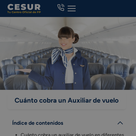
Skip
to
content
Cuánto cobra un Auxiliar de vuelo
Índice de contenidos
Cuánto cobra un auxiliar de vuelo en diferentes