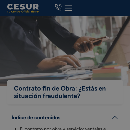
Skip
to
content
Contrato fin de Obra: ¿Estás en
situación fraudulenta?
Índice de contenidos
El contrato por obra y servicio: ventajas e