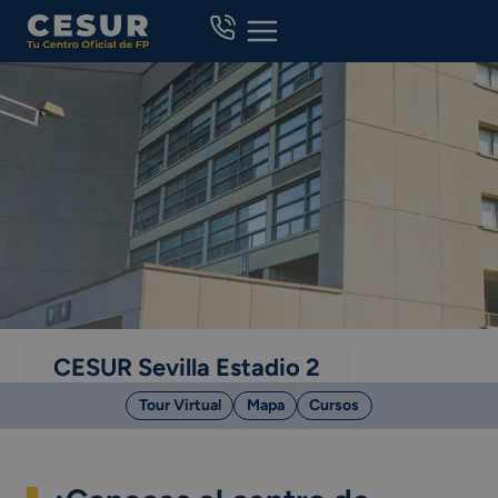
Skip
to
content
CESUR Sevilla Estadio 2
Tour Virtual
Mapa
Cursos