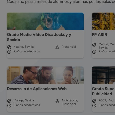
Cada año pasan miles de alumnos y alumnas por las aulas 
Grado Medio Vídeo Disc Jockey y
FP ASIR
Sonido
Madrid, Mál
Madrid, Sevilla
Presencial
Sevilla
2 años académicos
2 años aca
Desarrollo de Aplicaciones Web
Grado Super
Publicidad
Málaga, Sevilla
A distancia,
2007, Madri
Presencial
2 años académicos
2 años aca