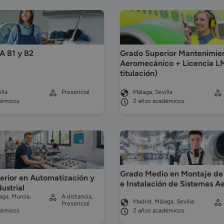
A B1 y B2
Grado Superior Mantenimie
Aeromecánico + Licencia L
titulación)
lla
Presencial
Málaga, Sevilla
démicos
2 años académicos
Grado Medio en Montaje de 
erior en Automatización y
e Instalación de Sistemas A
ustrial
aga, Murcia,
A distancia,
Madrid, Málaga, Sevilla
Presencial
démicos
2 años académicos