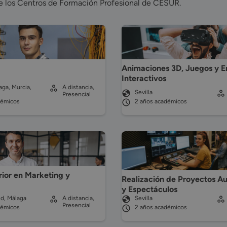
de los Centros de Formación Profesional de CESUR.
Animaciones 3D, Juegos y E
Interactivos
aga, Murcia,
A distancia,
Sevilla
Presencial
démicos
2 años académicos
ior en Marketing y
Realización de Proyectos Au
y Espectáculos
d, Málaga
A distancia,
Sevilla
Presencial
démicos
2 años académicos