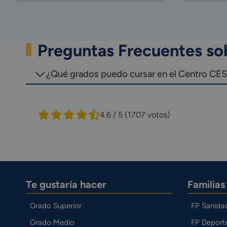
Preguntas Frecuentes so
¿Qué grados puedo cursar en el Centro CESU
4.6 / 5
(1707 votos)
Te gustaría hacer
Familia
Grado Superior
FP Sanida
Grado Medio
FP Deport