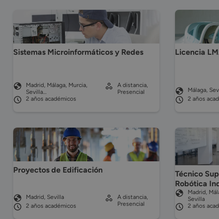
Sistemas Microinformáticos y Redes
Licencia LM
Madrid, Málaga, Murcia,
A distancia,
Málaga, Sevi
Sevilla…
Presencial
2 años académicos
2 años aca
Proyectos de Edificación
Técnico Sup
Robótica Ind
Madrid, Mál
Madrid, Sevilla
A distancia,
Sevilla
Presencial
2 años académicos
2 años aca